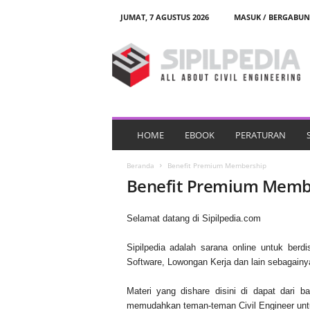
JUMAT, 7 AGUSTUS 2026
MASUK / BERGABU
S
i
p
i
l
p
e
d
HOME
EBOOK
PERATURAN
i
a
Beranda
Benefit Premium Membership
Benefit Premium Memb
Selamat datang di Sipilpedia.com
Sipilpedia adalah sarana online untuk ber
Software, Lowongan Kerja dan lain sebagainy
Materi yang dishare disini di dapat dari
memudahkan teman-teman Civil Engineer unt