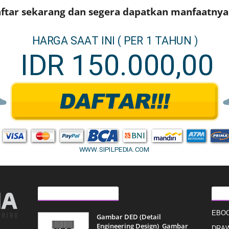
ftar sekarang dan segera dapatkan manfaatnya !
ARTIKEL LAINNYA
KAT
EBO
Gambar DED (Detail
Engineering Design)_Gambar
DRAW