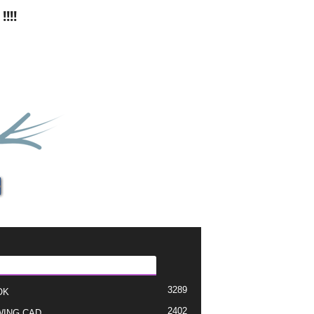
!!!
EGORI E POPULLARIZUAR
3289
OK
2402
ING CAD