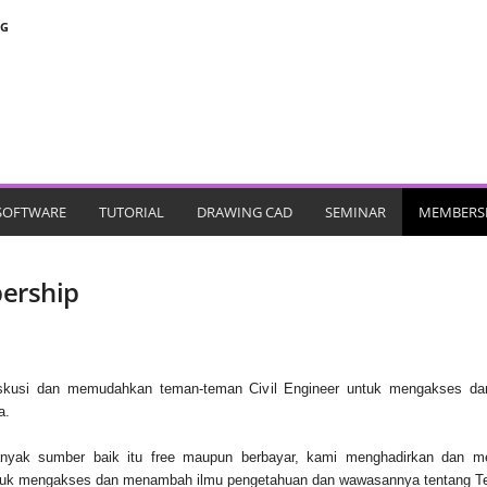
NG
SOFTWARE
TUTORIAL
DRAWING CAD
SEMINAR
MEMBERS
ership
diskusi dan memudahkan teman-teman Civil Engineer untuk mengakses dan 
a.
 banyak sumber baik itu free maupun berbayar, kami menghadirkan dan m
uk mengakses dan menambah ilmu pengetahuan dan wawasannya tentang Tek