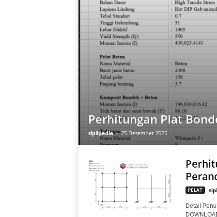
Perhitungan Plat Bond
sipilpedia
-
25 Desember 2025
Perhit
Peranc
PELAT
sip
Detail Penul
DOWNLOAD