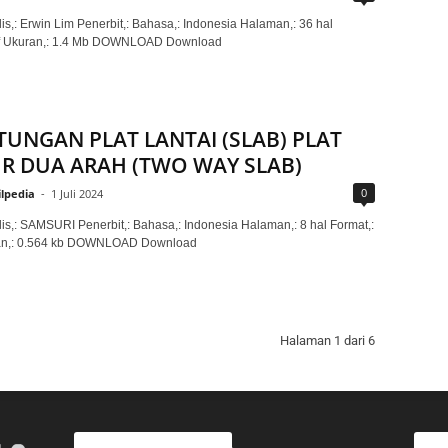
is,: Erwin Lim Penerbit,: Bahasa,: Indonesia Halaman,: 36 hal
df Ukuran,: 1.4 Mb DOWNLOAD Download
TUNGAN PLAT LANTAI (SLAB) PLAT
R DUA ARAH (TWO WAY SLAB)
0
ilpedia
-
1 Juli 2024
lis,: SAMSURI Penerbit,: Bahasa,: Indonesia Halaman,: 8 hal Format,:
an,: 0.564 kb DOWNLOAD Download
Halaman 1 dari 6
ARTIKEL LAINNYA
KAT