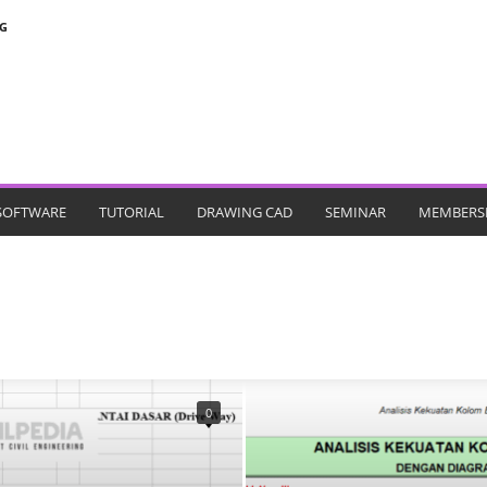
G
SOFTWARE
TUTORIAL
DRAWING CAD
SEMINAR
MEMBERS
AT
PILECAP
SLABS
TANGGA
0