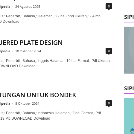
0
ilpedia
-
24 Agustus 2025
SIP
is,: Penerbit,: Bahasa,: Halaman,: 22 hal (ppt) Ukuran,: 2.4 mb
 Download
ERED PLATE DESIGN
0
ilpedia
-
10 Oktober 2024
is,: Penerbit,: Bahasa,: Inggris Halaman,:19 hal Format,: Pdf Ukuran,:
DOWNLOAD Download
SIP
ITUNGAN UNTUK BONDEK
0
ilpedia
-
8 Oktober 2024
is,: Penerbit,: Bahasa,: Indonesia Halaman,: 2 hal Format,: Pdf
0.019 Mb DOWNLOAD Download