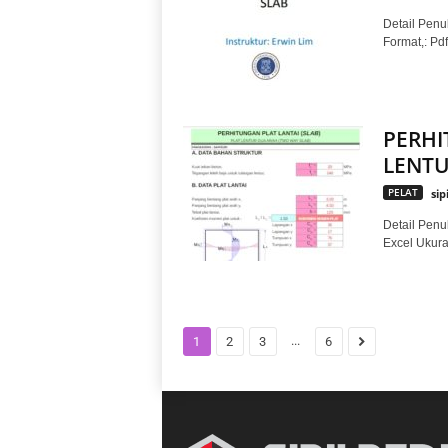
Detail Penul
Format,: P
PERHI
LENTU
PELAT
sip
Detail Penu
Excel Ukur
...
1
2
3
6