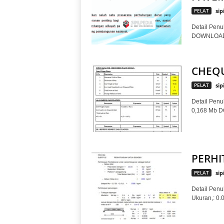
PELAT
sip
Detail Penul
DOWNLOAD
CHEQU
PELAT
sip
Detail Penul
0,168 Mb 
PERH
PELAT
sip
Detail Penul
Ukuran,: 