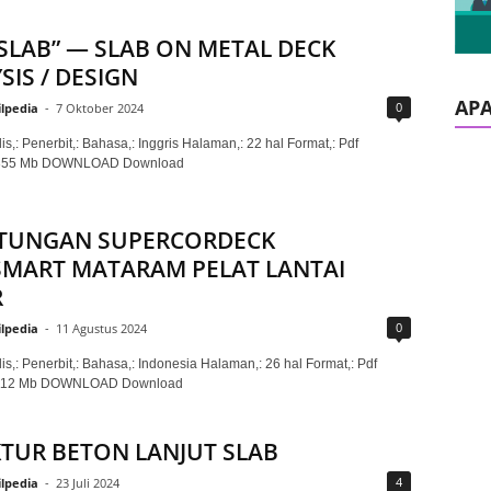
SLAB” — SLAB ON METAL DECK
SIS / DESIGN
AP
0
ilpedia
-
7 Oktober 2024
is,: Penerbit,: Bahasa,: Inggris Halaman,: 22 hal Format,: Pdf
0,355 Mb DOWNLOAD Download
ITUNGAN SUPERCORDECK
MART MATARAM PELAT LANTAI
R
0
ilpedia
-
11 Agustus 2024
is,: Penerbit,: Bahasa,: Indonesia Halaman,: 26 hal Format,: Pdf
0,112 Mb DOWNLOAD Download
TUR BETON LANJUT SLAB
4
ilpedia
-
23 Juli 2024