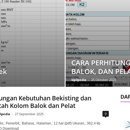
CARA PERHITUN
ek
BALOK, DAN PEL
sipilpedia
-
25 Oktober 2025
DA
ungan Kebutuhan Bekisting dan
ah Kolom Balok dan Pelat
0
ilpedia
-
27 September 2025
is,: Penerbit,: Bahasa,: Halaman,: 12 hal (pdf) Ukuran,: 362.4 kb
 Download