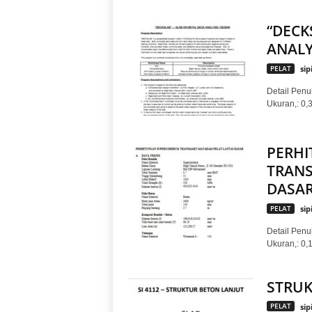
“DECK
ANALY
PELAT
sip
Detail Penul
Ukuran,: 
PERH
TRANS
DASA
PELAT
sip
Detail Penul
Ukuran,: 
STRUK
PELAT
sip