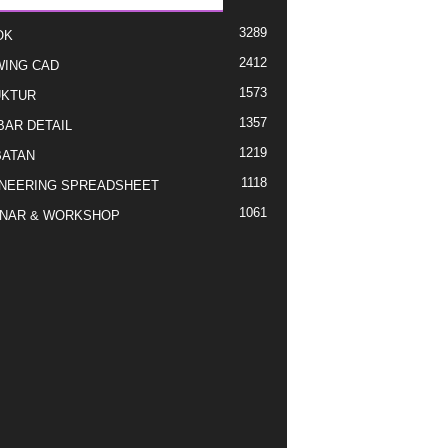
3289
OK
2412
ING CAD
1573
UKTUR
1357
AR DETAIL
1219
ATAN
1118
NEERING SPREADSHEET
1061
NAR & WORKSHOP