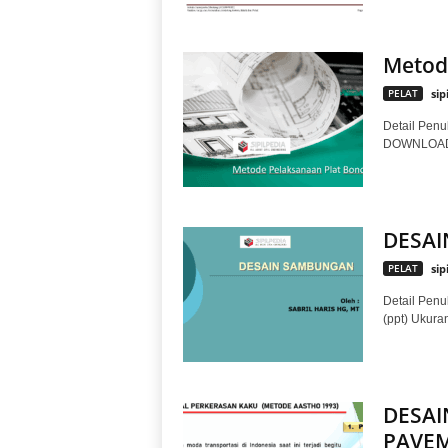
Metod
PELAT
sip
Detail Penul
DOWNLOAD
DESA
PELAT
sip
Detail Penu
(ppt) Ukur
DESAI
PAVE