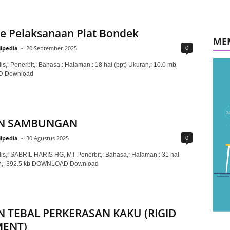
e Pelaksanaan Plat Bondek
ME
0
ilpedia
-
20 September 2025
is,: Penerbit,: Bahasa,: Halaman,: 18 hal (ppt) Ukuran,: 10.0 mb
 Download
IN SAMBUNGAN
0
ilpedia
-
30 Agustus 2025
lis,: SABRIL HARIS HG, MT Penerbit,: Bahasa,: Halaman,: 31 hal
an,: 392.5 kb DOWNLOAD Download
N TEBAL PERKERASAN KAKU (RIGID
MENT)