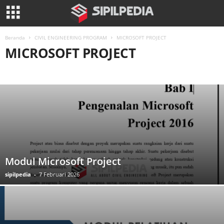
Beranda
CIVIL ENGINEERING PROGRAM
MICROSOFT PROJECT
MICROSOFT PROJECT
ABAQUS
ANSYS
ETABS
HEC-RES
MICROSOFT PROJECT
MIDAS
PDSDA
PERFORM 3D
PLAXIS
PRIMAVERA
ROBOT STRUCTURAL
SACS
SAFE
SANSPRO
SAP
SPCOLOUMN
STAADPRO
TEKLA STRUCTURAL DESIGNER
TEKLA TEDDS
Modul Microsoft Project
sipilpedia
-
7 Februari 2026