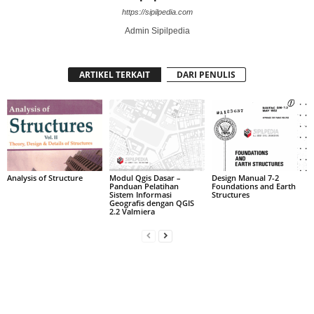
https://sipilpedia.com
Admin Sipilpedia
ARTIKEL TERKAIT
DARI PENULIS
Analysis of Structure
Modul Qgis Dasar –
Design Manual 7-2
Panduan Pelatihan
Foundations and Earth
Sistem Informasi
Structures
Geografis dengan QGIS
2.2 Valmiera