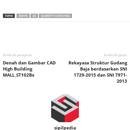
TOPIK
EBOOK
QS
QUANTITY SURVEYING
Artikulli paraprak
Artikulli tjetër
Denah dan Gambar CAD
Rekayasa Struktur Gudang
High Building
Baja berdasarkan SNI
MALL_ST102Bx
1729-2015 dan SNI 7971-
2013
sipilpedia