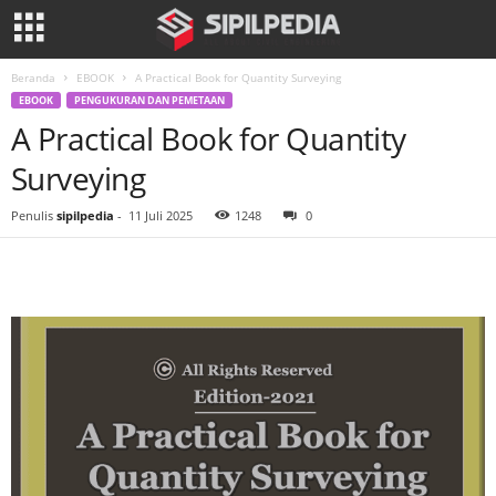
Beranda
EBOOK
A Practical Book for Quantity Surveying
EBOOK
PENGUKURAN DAN PEMETAAN
A Practical Book for Quantity
Surveying
Penulis
sipilpedia
-
11 Juli 2025
1248
0