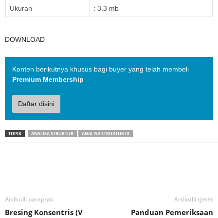
Ukuran
: 3.3 mb
DOWNLOAD
Konten berikutnya khusus bagi buyer yang telah membeli
Premium Membership
Daftar disini
TOPIK
ANALISA STRUKTUR
ANALISA STRUKTUR III
Artikulli paraprak
Artikulli tjetër
Bresing Konsentris (V
Panduan Pemeriksaan