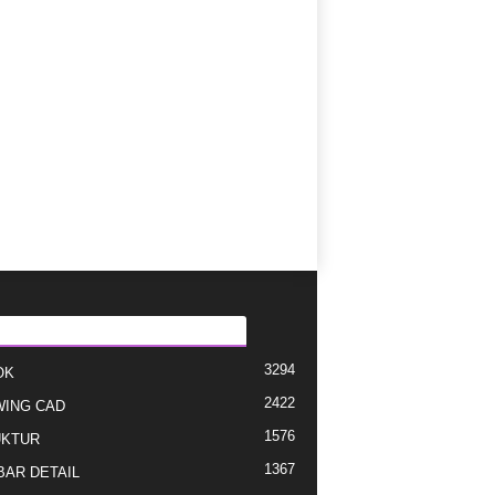
EGORI E POPULLARIZUAR
3294
OK
2422
ING CAD
1576
UKTUR
1367
AR DETAIL