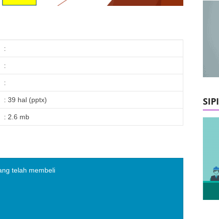
:
:
:
SIP
: 39 hal (pptx)
: 2.6 mb
ang telah membeli