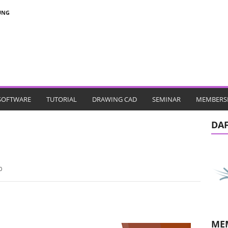
UNG
SOFTWARE
TUTORIAL
DRAWING CAD
SEMINAR
MEMBERS
DA
0
ME