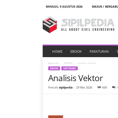
MINGGU, 9 AGUSTUS 2026
MASUK / BERGAB
S
i
p
i
l
p
e
d
HOME
EBOOK
PERATURAN
i
a
Beranda
EBOOK
Analisis Vektor
EBOOK
SOFTWARE
Analisis Vektor
Penulis
sipilpedia
-
29 Mei 2026
600