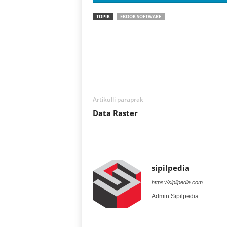
TOPIK
EBOOK SOFTWARE
Artikulli paraprak
Data Raster
sipilpedia
https://sipilpedia.com
Admin Sipilpedia