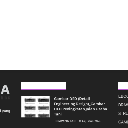
ARTIKEL LAINNYA
KAT
EBO
Gambar DED (Detail
Engineering Design)_Gambar
DRAW
DED Peningkatan Jalan Usaha
l yang
Tani
STR
DRAWING CAD
8 Agustus 2026
GAMB