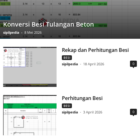
Konversi Besi Tulangan Beton
sipilpedia
-
8 Mei 2026
Rekap dan Perhitungan Besi
BESI
0
sipilpedia
-
18 April 2026
Perhitungan Besi
BESI
0
sipilpedia
-
3 April 2026