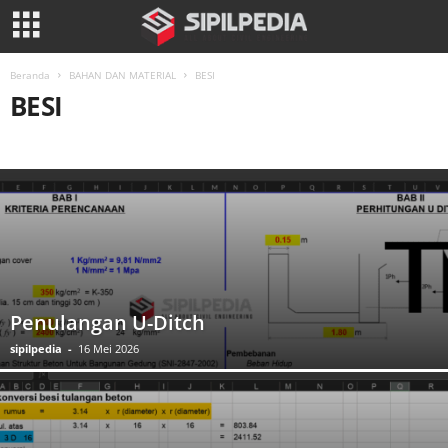
Beranda
BAHAN DAN MATERIAL
BESI
BESI
BAJA
BESI
BETON
CONCRETE
KAYU
MATERIAL LAIN
MEKANIKA BAHAN
SEMEN
Penulangan U-Ditch
sipilpedia
-
16 Mei 2026