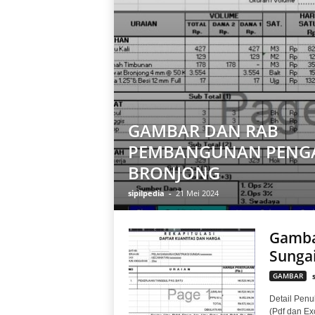
GAMBAR DAN RAB
PEMBANGUNAN PENG
BRONJONG
sipilpedia
-
21 Mei 2024
Gamba
Sunga
GAMBAR
Detail Penul
(Pdf dan E