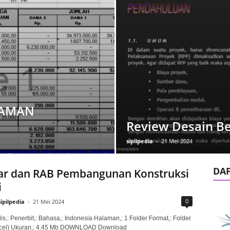
AMAN
Review Desain B
sipilpedia
-
21 Mei 2024
DA
r dan RAB Pembangunan Konstruksi
i
0
sipilpedia
-
21 Mei 2024
is,: Penerbit,: Bahasa,: Indonesia Halaman,: 1 Folder Format,: Folder
xcel) Ukuran,: 4.45 Mb DOWNLOAD Download