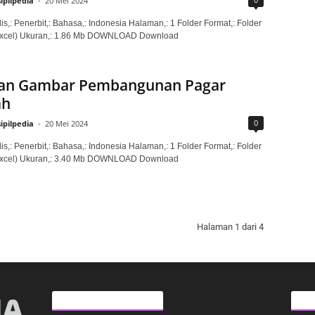
sipilpedia
-
20 Mei 2024
is,: Penerbit,: Bahasa,: Indonesia Halaman,: 1 Folder Format,: Folder
xcel) Ukuran,: 1.86 Mb DOWNLOAD Download
an Gambar Pembangunan Pagar
ah
0
sipilpedia
-
20 Mei 2024
is,: Penerbit,: Bahasa,: Indonesia Halaman,: 1 Folder Format,: Folder
xcel) Ukuran,: 3.40 Mb DOWNLOAD Download
Halaman 1 dari 4
ARTIKEL LAINNYA
KAT