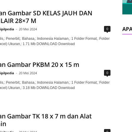
an Gambar SD KELAS JAUH DAN
LAIR 28×7 M
AP
0
sipilpedia
-
20 Mei 2024
is,: Penerbit,: Bahasa,: Indonesia Halaman,: 1 Folder Format,: Folder
xcel) Ukuran,: 1.71 Mb DOWNLOAD Download
an Gambar PKBM 20 x 15 m
0
sipilpedia
-
20 Mei 2024
is,: Penerbit,: Bahasa,: Indonesia Halaman,: 1 Folder Format,: Folder
xcel) Ukuran,: 3.18 Mb DOWNLOAD Download
n Gambar TK 18 x 7 m dan Alat
in
0