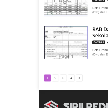
Detail Penul
(Dwg dan E
RAB D
Sekol
GAMBAR
Detail Penul
(Dwg dan E
1
2
3
4