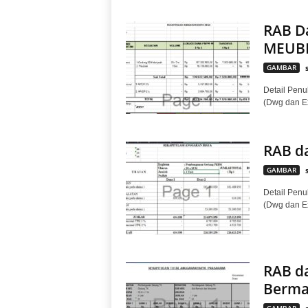
RAB D
MEUBI
GAMBAR
Detail Penul
(Dwg dan E
RAB d
GAMBAR
Detail Penul
(Dwg dan E
RAB da
Berma
GAMBAR