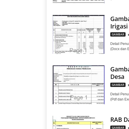
Gamba
Irigasi
GAMBAR
Detail Penul
(Docx dan 
Gambar
Desa
GAMBAR
Detail Penul
(Pdf dan E
RAB D
GAMBAR