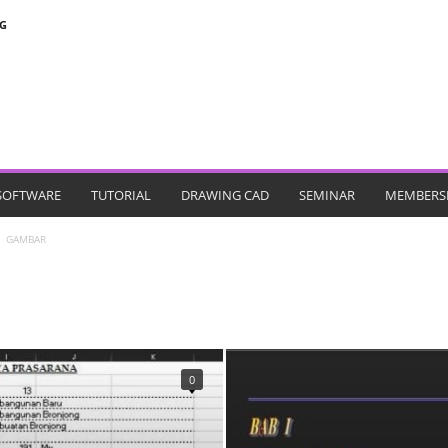
G
SOFTWARE
TUTORIAL
DRAWING CAD
SEMINAR
MEMBERS
GAMBAR
K3
LAPORAN
MANAJEMEN KONSTRUKSI
METODE KONSTRUKSI
0