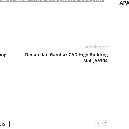
AP
Artikulli tjetër
ing
Denah dan Gambar CAD High Building
Mall_A5304
LIS