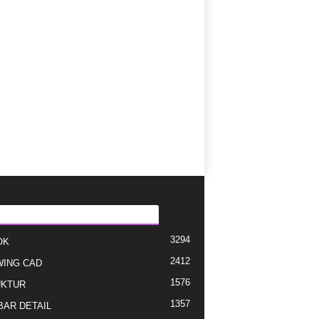
EGORI E POPULLARIZUAR
3294
OK
2412
ING CAD
1576
UKTUR
1357
AR DETAIL