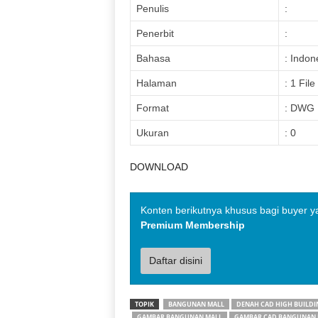
Penulis
:
Penerbit
:
Bahasa
: Indon
Halaman
: 1 File
Format
: DWG
Ukuran
: 0
DOWNLOAD
Konten berikutnya khusus bagi buyer y
Premium Membership
Daftar disini
TOPIK
BANGUNAN MALL
DENAH CAD HIGH BUILDI
GAMBAR BANGUNAN MALL
GAMBAR CAD BANGUNAN 