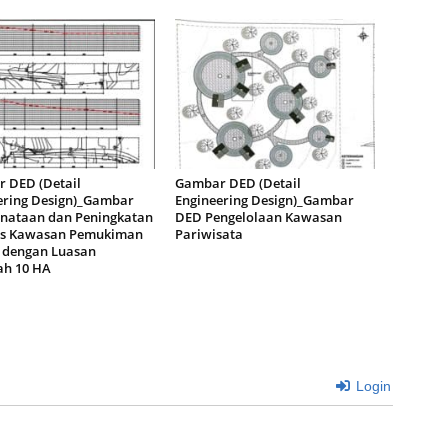
 DED (Detail
Gambar DED (Detail
ering Design)_Gambar
Engineering Design)_Gambar
nataan dan Peningkatan
DED Pengelolaan Kawasan
as Kawasan Pemukiman
Pariwisata
dengan Luasan
h 10 HA
Login