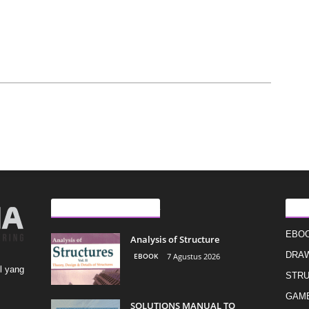
ARTIKEL LAINNYA
KAT
EBO
Analysis of Structure
DRAW
EBOOK
7 Agustus 2026
l yang
STR
GAMB
SOLUTIONS MANUAL TO