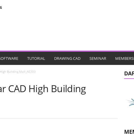
G
SOFTWARE
TUTORIAL
DRAWING CAD
SEMINAR
MEMBERS
igh Building Mall_A5303
DA
 CAD High Building
ME