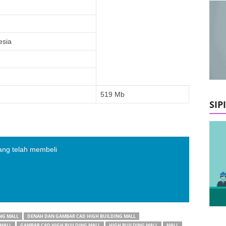
esia
519 Mb
SIP
ang telah membeli
NG MALL
DENAH DAN GAMBAR CAD HIGH BUILDING MALL
MALL
GAMBAR CAD HIGH BUILDING MALL
HIGH BUILDING MALL
MALL