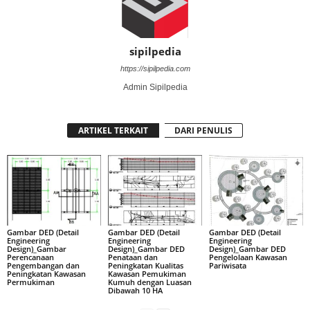
sipilpedia
https://sipilpedia.com
Admin Sipilpedia
ARTIKEL TERKAIT
DARI PENULIS
Gambar DED (Detail
Gambar DED (Detail
Gambar DED (Detail
Engineering
Engineering
Engineering
Design)_Gambar
Design)_Gambar DED
Design)_Gambar DED
Perencanaan
Penataan dan
Pengelolaan Kawasan
Pengembangan dan
Peningkatan Kualitas
Pariwisata
Peningkatan Kawasan
Kawasan Pemukiman
Permukiman
Kumuh dengan Luasan
Dibawah 10 HA