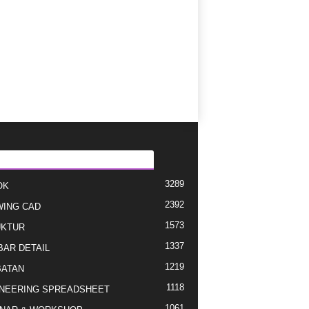
EGORI E POPULLARIZUAR
3289
OK
2392
ING CAD
1573
UKTUR
1337
AR DETAIL
1219
ATAN
1118
NEERING SPREADSHEET
1061