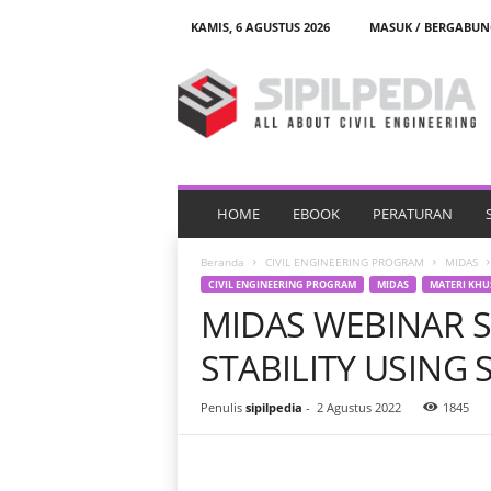
KAMIS, 6 AGUSTUS 2026
MASUK / BERGABUN
S
i
p
i
l
p
e
d
HOME
EBOOK
PERATURAN
i
a
Beranda
CIVIL ENGINEERING PROGRAM
MIDAS
CIVIL ENGINEERING PROGRAM
MIDAS
MATERI KHU
MIDAS WEBINAR S
STABILITY USING
Penulis
sipilpedia
-
2 Agustus 2022
1845