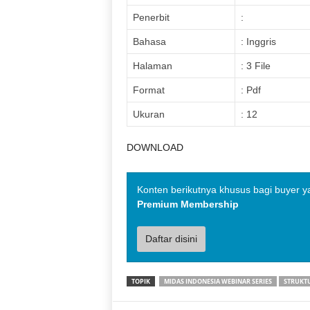
Penerbit
:
Bahasa
: Inggris
Halaman
: 3 File
Format
: Pdf
Ukuran
: 12
DOWNLOAD
Konten berikutnya khusus bagi buyer y
Premium Membership
Daftar disini
TOPIK
MIDAS INDONESIA WEBINAR SERIES
STRUKT