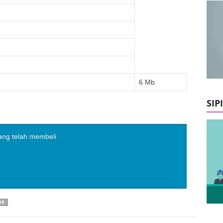
6 Mb
SIP
ang telah membeli
UR