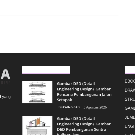
ARTIKEL LAINNYA
KAT
EBO
Gambar DED (Detail
Engineering Design)_Gambar
DRAW
Rencana Pembangunan Jalan
l yang
Setapak
STR
DRAWING CAD
5 Agustus 2026
GAMB
JEMB
Gambar DED (Detail
Engineering Design)_Gambar
ENGI
DED Pembangunan Sentra
Kuliner Ikan