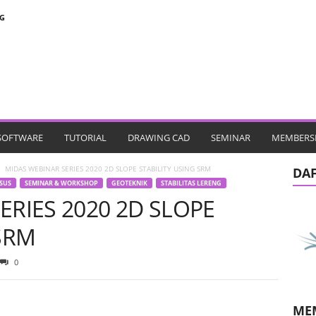
G
SOFTWARE
TUTORIAL
DRAWING CAD
SEMINAR
MEMBERS
MIDAS WEBINAR SERIES 2020 2D SLOPE STABILITY USING SRM
DA
SUS
SEMINAR & WORKSHOP
GEOTEKNIK
STABILITAS LERENG
ERIES 2020 2D SLOPE
 SRM
0
ME