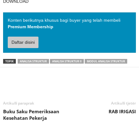
DOWNLOAD
Konten berikutnya khusus bagi buyer yang telah membeli
Premium Membership
Daftar disini
TOPIK
ANALISA STRUKTUR
ANALISA STRUKTUR II
MODUL ANALISA STRUKTUR
Artikulli paraprak
Artikulli tjetër
Buku Saku Pemeriksaan
RAB IRIGASI
Kesehatan Pekerja