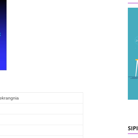
krangnia
SIP