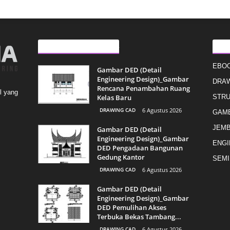
ARTIKEL LAINNYA
KAT
EBO
Gambar DED (Detail
Engineering Design)_Gambar
DRAW
Rencana Penambahan Ruang
l yang
Kelas Baru
STR
DRAWING CAD
6 Agustus 2026
GAMB
JEMB
Gambar DED (Detail
Engineering Design)_Gambar
ENGI
DED Pengadaan Bangunan
Gedung Kantor
SEMI
DRAWING CAD
6 Agustus 2026
Gambar DED (Detail
Engineering Design)_Gambar
DED Pemulihan Akses
Terbuka Bekas Tambang...
DRAWING CAD
6 Agustus 2026