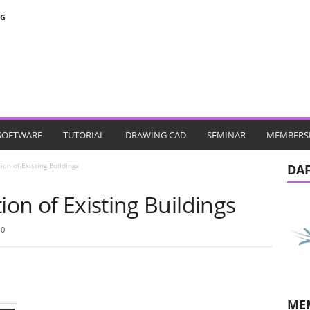
NG
SOFTWARE
TUTORIAL
DRAWING CAD
SEMINAR
MEMBERS
ion of Existing Buildings
DA
ion of Existing Buildings
0
ME