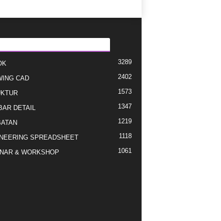
EGORI E POPULLARIZUAR
3289
OK
2402
ING CAD
1573
UKTUR
1347
AR DETAIL
1219
ATAN
1118
NEERING SPREADSHEET
1061
NAR & WORKSHOP