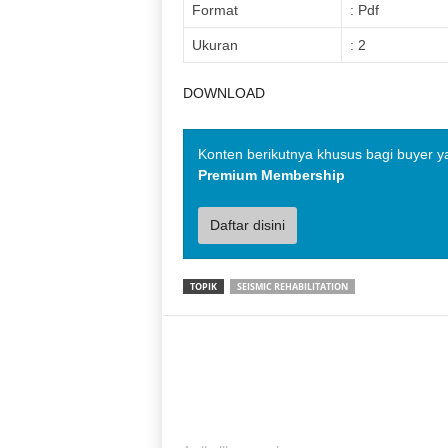
Format
: Pdf
Ukuran
: 2
DOWNLOAD
Konten berikutnya khusus bagi buyer y
Premium Membership
Daftar disini
TOPIK
SEISMIC REHABILITATION