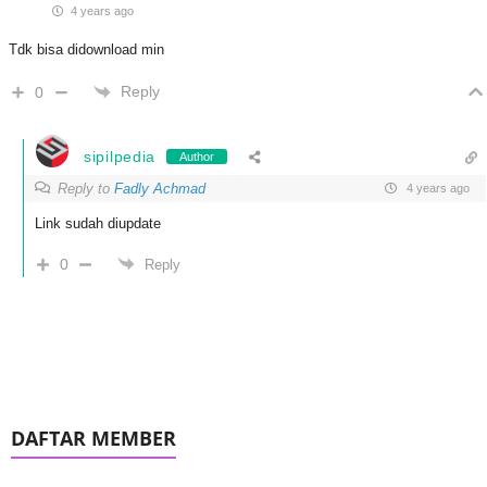
4 years ago
Tdk bisa didownload min
Reply
0
sipilpedia
Author
Reply to
Fadly Achmad
4 years ago
Link sudah diupdate
0
Reply
DAFTAR MEMBER