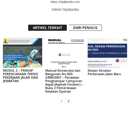
https://sipilpedia.com
Admin Sipilpedia
ARTIKEL TERKAIT
DARI PENULIS
MODUL 2 – PRINSIP
Manual Konstruksi dan
Desain Struktur
PERENCANAAN TEKNIS
Bangunan No.003-
Perkerasan Jalan Baru
PEKERJAAN JALAN DAN
2/BM/2007 – Peralatan
JEMBATAN
Penghampar Campuran
Aspal (Asphalt Finisher) –
Buku 2 Pemeriksaan
Kelaikan Operasi