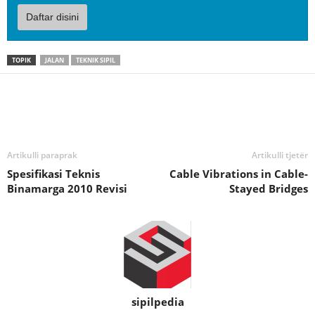
Daftar disini
TOPIK
JALAN
TEKNIK SIPIL
Artikulli paraprak
Artikulli tjetër
Spesifikasi Teknis
Cable Vibrations in Cable-
Binamarga 2010 Revisi
Stayed Bridges
sipilpedia