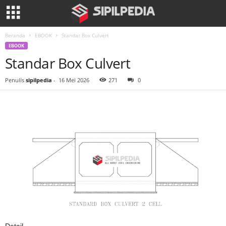
Beranda
EBOOK
Standar Box Culvert
EBOOK
Standar Box Culvert
Penulis
sipilpedia
-
16 Mei 2026
271
0