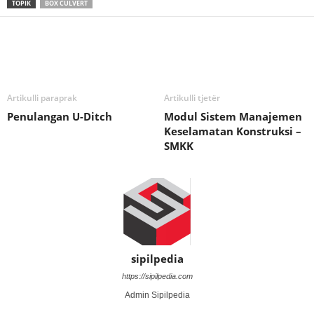
TOPIK
BOX CULVERT
Artikulli paraprak
Artikulli tjetër
Penulangan U-Ditch
Modul Sistem Manajemen
Keselamatan Konstruksi –
SMKK
sipilpedia
https://sipilpedia.com
Admin Sipilpedia